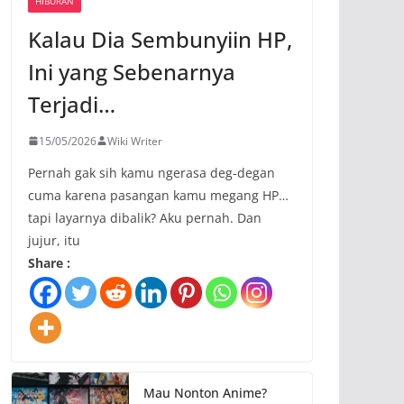
HIBURAN
Kalau Dia Sembunyiin HP,
Ini yang Sebenarnya
Terjadi…
15/05/2026
Wiki Writer
Pernah gak sih kamu ngerasa deg-degan
cuma karena pasangan kamu megang HP…
tapi layarnya dibalik? Aku pernah. Dan
jujur, itu
Share :
Mau Nonton Anime?