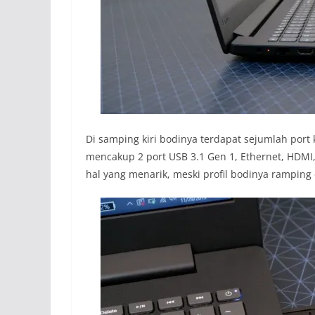
Di samping kiri bodinya terdapat sejumlah port k
mencakup 2 port USB 3.1 Gen 1, Ethernet, HDMI
hal yang menarik, meski profil bodinya rampin