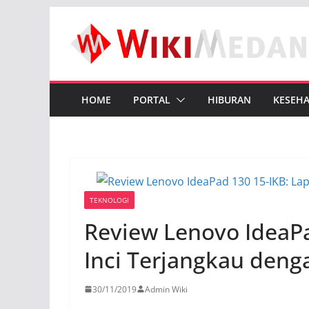
Skip
to
content
HOME
PORTAL
HIBURAN
KESEH
TEKNOLOGI
Review Lenovo IdeaPa
Inci Terjangkau den
30/11/2019
Admin Wiki