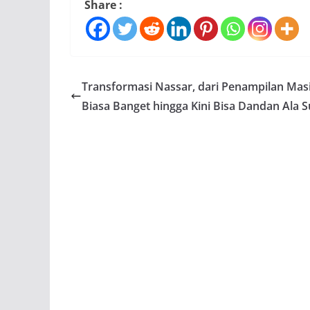
Share :
Transformasi Nassar, dari Penampilan Mas
Biasa Banget hingga Kini Bisa Dandan Ala S