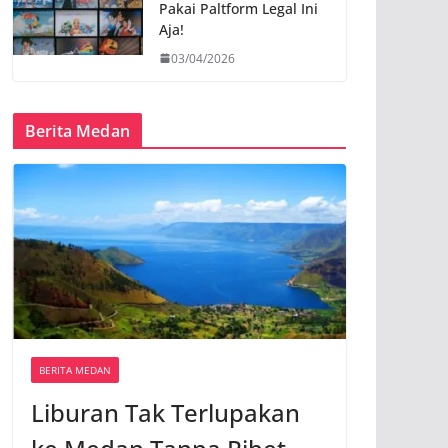
Pakai Paltform Legal Ini
Aja!
03/04/2026
Berita Medan
BERITA MEDAN
Liburan Tak Terlupakan