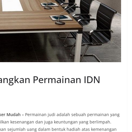
angkan Permainan IDN
ker Mudah –
Permainan judi adalah sebuah permainan yang
lkan kesenangan dan juga keuntungan yang berlimpah.
kan sejumlah uang dalam bentuk hadiah atas kemenangan