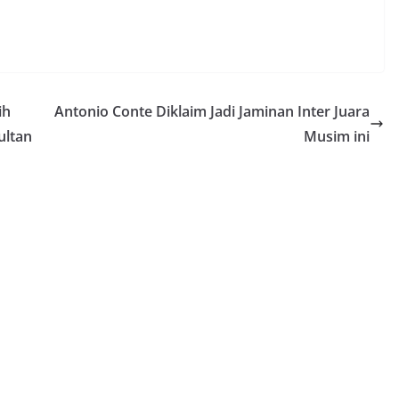
ih
Antonio Conte Diklaim Jadi Jaminan Inter Juara
ultan
Musim ini