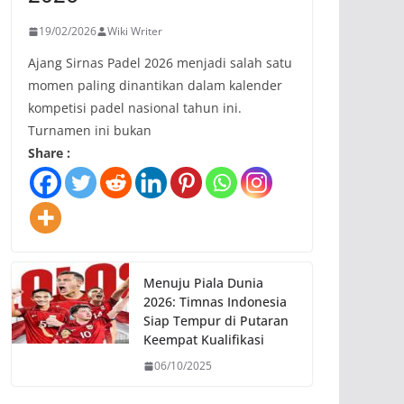
19/02/2026
Wiki Writer
Ajang Sirnas Padel 2026 menjadi salah satu
momen paling dinantikan dalam kalender
kompetisi padel nasional tahun ini.
Turnamen ini bukan
Share :
Menuju Piala Dunia
2026: Timnas Indonesia
Siap Tempur di Putaran
Keempat Kualifikasi
06/10/2025