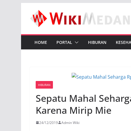
Skip
to
content
HOME
PORTAL
HIBURAN
KESEH
HIBURAN
Sepatu Mahal Seharga
Karena Mirip Mie
24/12/2019
Admin Wiki