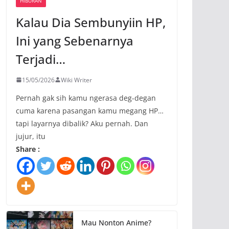
HIBURAN
Kalau Dia Sembunyiin HP,
Ini yang Sebenarnya
Terjadi…
15/05/2026
Wiki Writer
Pernah gak sih kamu ngerasa deg-degan
cuma karena pasangan kamu megang HP…
tapi layarnya dibalik? Aku pernah. Dan
jujur, itu
Share :
Mau Nonton Anime?