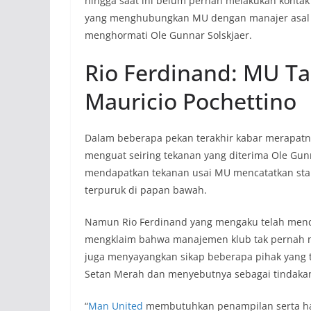
hingga saat ini belum pernah melakukan kontak
yang menghubungkan MU dengan manajer asal Ar
menghormati Ole Gunnar Solskjaer.
Rio Ferdinand: MU T
Mauricio Pochettino
Dalam beberapa pekan terakhir kabar merapatn
menguat seiring tekanan yang diterima Ole Gunn
mendapatkan tekanan usai MU mencatatkan sta
terpuruk di papan bawah.
Namun Rio Ferdinand yang mengaku telah menda
mengklaim bahwa manajemen klub tak pernah m
juga menyayangkan sikap beberapa pihak yang 
Setan Merah dan menyebutnya sebagai tindakan
“
Man United
membutuhkan penampilan serta hasi