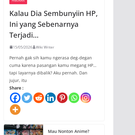
HIBURAN
Kalau Dia Sembunyiin HP,
Ini yang Sebenarnya
Terjadi…
15/05/2026
Wiki Writer
Pernah gak sih kamu ngerasa deg-degan
cuma karena pasangan kamu megang HP…
tapi layarnya dibalik? Aku pernah. Dan
jujur, itu
Share :
Mau Nonton Anime?