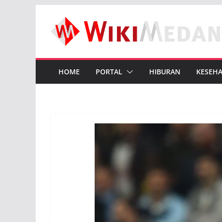
Skip
to
content
HOME
PORTAL
HIBURAN
KESEH