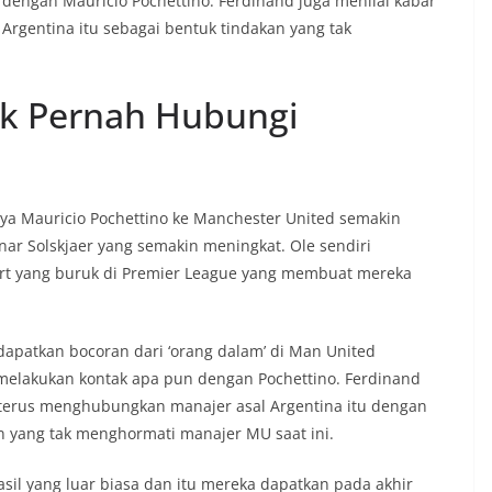
 dengan Mauricio Pochettino. Ferdinand juga menilai kabar
gentina itu sebagai bentuk tindakan yang tak
ak Pernah Hubungi
ya Mauricio Pochettino ke Manchester United semakin
ar Solskjaer yang semakin meningkat. Ole sendiri
rt yang buruk di Premier League yang membuat mereka
patkan bocoran dari ‘orang dalam’ di Man United
elakukan kontak apa pun dengan Pochettino. Ferdinand
terus menghubungkan manajer asal Argentina itu dengan
 yang tak menghormati manajer MU saat ini.
l yang luar biasa dan itu mereka dapatkan pada akhir