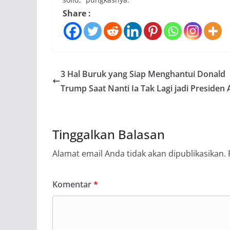
Share :
3 Hal Buruk yang Siap Menghantui Donald
Trump Saat Nanti Ia Tak Lagi jadi Presiden 
Tinggalkan Balasan
Alamat email Anda tidak akan dipublikasikan.
Komentar
*