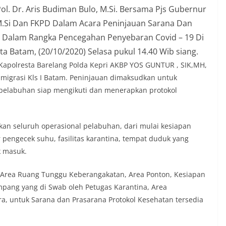
Pol. Dr. Aris Budiman Bulo, M.Si. Bersama Pjs Gubernur
 M.Si Dan FKPD Dalam Acara Peninjauan Sarana Dan
 Dalam Rangka Pencegahan Penyebaran Covid – 19 Di
 Batam, (20/10/2020) Selasa pukul 14.40 Wib siang.
Kapolresta Barelang Polda Kepri AKBP YOS GUNTUR , SIK,MH,
Imigrasi Kls I Batam. Peninjauan dimaksudkan untuk
 pelabuhan siap mengikuti dan menerapkan protokol
kan seluruh operasional pelabuhan, dari mulai kesiapan
 pengecek suhu, fasilitas karantina, tempat duduk yang
k masuk.
, Area Ruang Tunggu Keberangakatan, Area Ponton, Kesiapan
pang yang di Swab oleh Petugas Karantina, Area
, untuk Sarana dan Prasarana Protokol Kesehatan tersedia