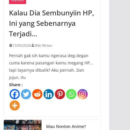
HIBURAN
Kalau Dia Sembunyiin HP,
Ini yang Sebenarnya
Terjadi…
15/05/2026
Wiki Writer
Pernah gak sih kamu ngerasa deg-degan
cuma karena pasangan kamu megang HP…
tapi layarnya dibalik? Aku pernah. Dan
jujur, itu
Share :
Mau Nonton Anime?