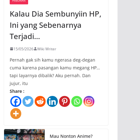
HIBURAN
Kalau Dia Sembunyiin HP,
Ini yang Sebenarnya
Terjadi…
15/05/2026
Wiki Writer
Pernah gak sih kamu ngerasa deg-degan
cuma karena pasangan kamu megang HP…
tapi layarnya dibalik? Aku pernah. Dan
jujur, itu
Share :
Mau Nonton Anime?