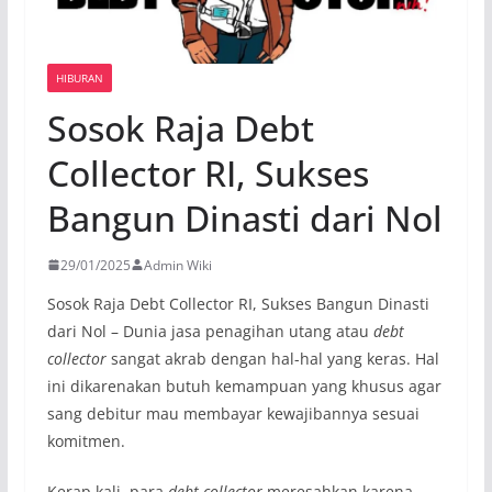
HIBURAN
Sosok Raja Debt
Collector RI, Sukses
Bangun Dinasti dari Nol
29/01/2025
Admin Wiki
Sosok Raja Debt Collector RI, Sukses Bangun Dinasti
dari Nol – Dunia jasa penagihan utang atau
debt
collector
sangat akrab dengan hal-hal yang keras. Hal
ini dikarenakan butuh kemampuan yang khusus agar
sang debitur mau membayar kewajibannya sesuai
komitmen.
Kerap kali, para
debt collector
meresahkan karena