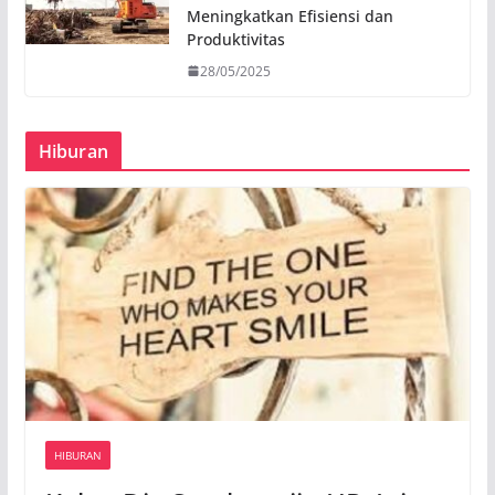
Meningkatkan Efisiensi dan
Produktivitas
28/05/2025
Hiburan
HIBURAN