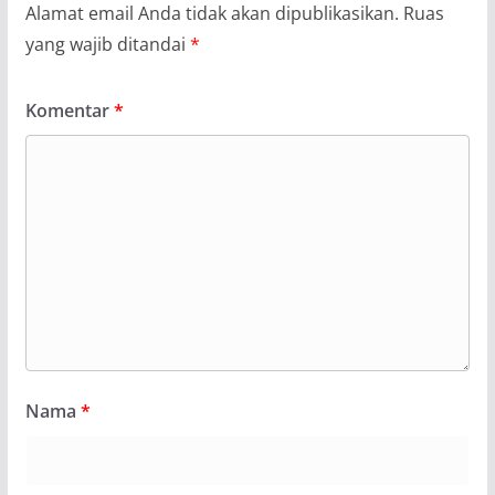
Alamat email Anda tidak akan dipublikasikan.
Ruas
yang wajib ditandai
*
Komentar
*
Nama
*