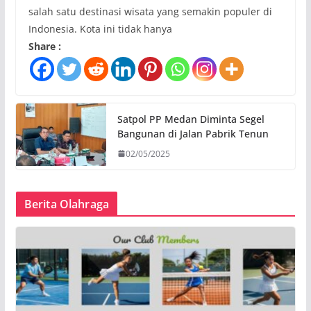
salah satu destinasi wisata yang semakin populer di
Indonesia. Kota ini tidak hanya
Share :
Satpol PP Medan Diminta Segel
Bangunan di Jalan Pabrik Tenun
02/05/2025
Berita Olahraga