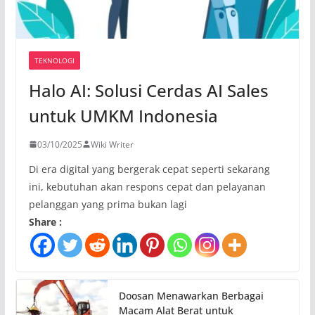
TEKNOLOGI
Halo AI: Solusi Cerdas AI Sales
untuk UMKM Indonesia
03/10/2025
Wiki Writer
Di era digital yang bergerak cepat seperti sekarang
ini, kebutuhan akan respons cepat dan pelayanan
pelanggan yang prima bukan lagi
Share :
Doosan Menawarkan Berbagai
Macam Alat Berat untuk