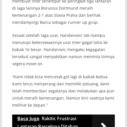
membuat Inter terlempar ke peringkat tiga lantaran
di laga lainnya Borussia Dortmund meraih
kemenangan 2-1 atas Slavia Praha dan berhak
mendampingi Barca sebagai runner up grup.
Sesaat setelah laga usai, Handanovic tak mampu
menutupi kekecewaannya usai Inter gagal lolos ke
babak 16 besar. Handanovic mengaku kegagalan
tersebut sangat menyakitkan namun meminta timnya
segera move on.
“Kami tidak bisa mencetak gol lagi di babak kedua.
Kami terus menyerang dan memiliki peluang, kami
telah memberikan segalanya dan melakukan apa pun
untuk meraih kemenangan. Namun kini saatnya kami
melihat ke depan.”
Baca Juga
Rakitic Frustrasi
Lantaran Barcelona Ditahan