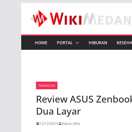
Skip
to
content
HOME
PORTAL
HIBURAN
KESEH
TEKNOLOGI
Review ASUS Zenbook
Dua Layar
13/12/2019
Admin Wiki