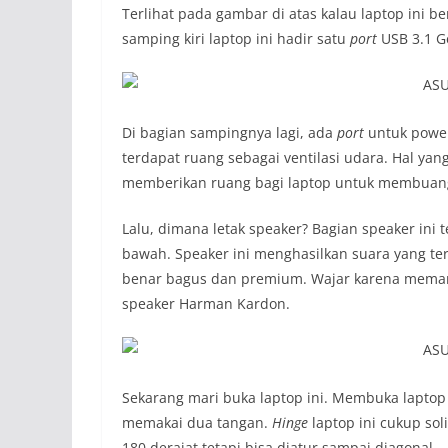
Terlihat pada gambar di atas kalau laptop ini
samping kiri laptop ini hadir satu
port
USB 3.1 G
Di bagian sampingnya lagi, ada
port
untuk powe
terdapat ruang sebagai ventilasi udara. Hal yang 
memberikan ruang bagi laptop untuk membuang
Lalu, dimana letak speaker? Bagian speaker ini 
bawah. Speaker ini menghasilkan suara yang ter
benar bagus dan premium. Wajar karena meman
speaker Harman Kardon.
Sekarang mari buka laptop ini. Membuka laptop
memakai dua tangan.
H
inge
laptop ini cukup sol
180 derajat tetapi bisa diatur sampai diagonal.