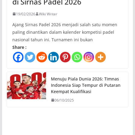
di Sirnas Padel 2026
19/02/2026
Wiki Writer
Ajang Sirnas Padel 2026 menjadi salah satu momen
paling dinantikan dalam kalender kompetisi padel
nasional tahun ini. Turnamen ini bukan
Share :
Menuju Piala Dunia 2026: Timnas
Indonesia Siap Tempur di Putaran
Keempat Kualifikasi
06/10/2025