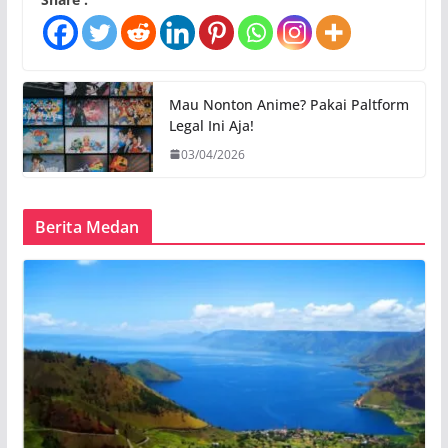
Mau Nonton Anime? Pakai Paltform
Legal Ini Aja!
03/04/2026
Berita Medan