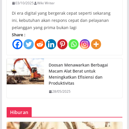
03/10/2025
Wiki Writer
Di era digital yang bergerak cepat seperti sekarang
ini, kebutuhan akan respons cepat dan pelayanan
pelanggan yang prima bukan lagi
Share :
Doosan Menawarkan Berbagai
Macam Alat Berat untuk
Meningkatkan Efisiensi dan
Produktivitas
28/05/2025
Hiburan