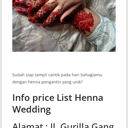
Sudah siap tampil cantik pada hari bahagiamu
dengan henna pengantin yang unik?
Info price List Henna
Wedding
Alamat : Jl. Gurilla Gang