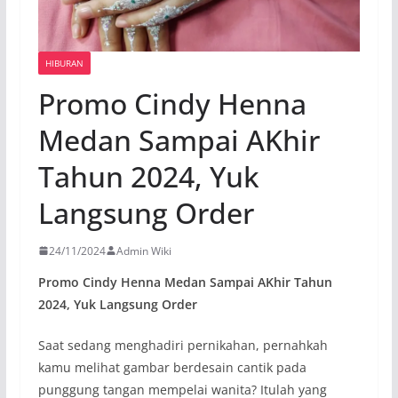
HIBURAN
Promo Cindy Henna
Medan Sampai AKhir
Tahun 2024, Yuk
Langsung Order
24/11/2024
Admin Wiki
Promo Cindy Henna Medan Sampai AKhir Tahun
2024, Yuk Langsung Order
Saat sedang menghadiri pernikahan, pernahkah
kamu melihat gambar berdesain cantik pada
punggung tangan mempelai wanita? Itulah yang