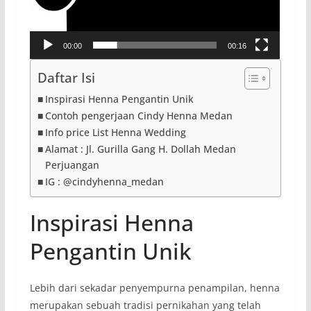
00:00
00:16
Daftar Isi
Inspirasi Henna Pengantin Unik
Contoh pengerjaan Cindy Henna Medan
Info price List Henna Wedding
Alamat : Jl. Gurilla Gang H. Dollah Medan
Perjuangan
IG : @cindyhenna_medan
Inspirasi Henna
Pengantin Unik
Lebih dari sekadar penyempurna penampilan, henna
merupakan sebuah tradisi pernikahan yang telah