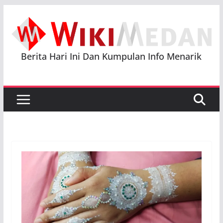
Skip
to
content
Berita Hari Ini Dan Kumpulan Info Menarik