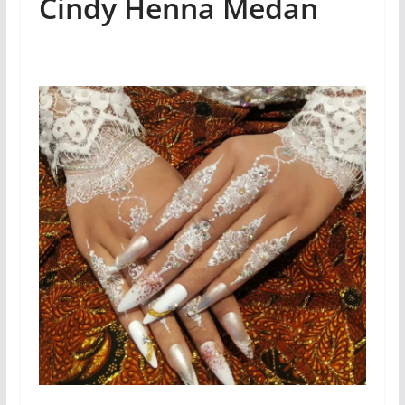
Cindy Henna Medan