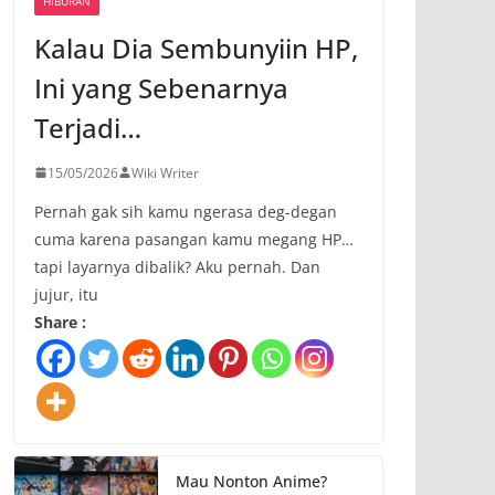
HIBURAN
Kalau Dia Sembunyiin HP,
Ini yang Sebenarnya
Terjadi…
15/05/2026
Wiki Writer
Pernah gak sih kamu ngerasa deg-degan
cuma karena pasangan kamu megang HP…
tapi layarnya dibalik? Aku pernah. Dan
jujur, itu
Share :
Mau Nonton Anime?