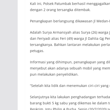
Kali ini, Polsek Patumbak berhasil menggagalkan
dengan 2 orang tersangka ditembak.
Penangkapan berlangsung dikawasan Jl Medan-Bin
Adalah Surya Armansyah alias Surya (26) warga J
dan Feriyadi alias Feri (49) warga Jl Dahlia Gg
tersangkanya. Bahkan lantaran melakukan perla
petugas.
Informasi yang dihimpun, penangkapan yang di
menyebut akan adanya sebuah mobil yang memba
pun melakukan penyelidikan.
“Setelah kita lidik dan menemukan ciri-ciri yang
Selanjutnya kita lakukan penghadangan terhada
barang bukti 5 kg sabu yang dikemas ke dalam t
Reskrim, Iptu Philip A Purba, Senin (20/7/2020) s