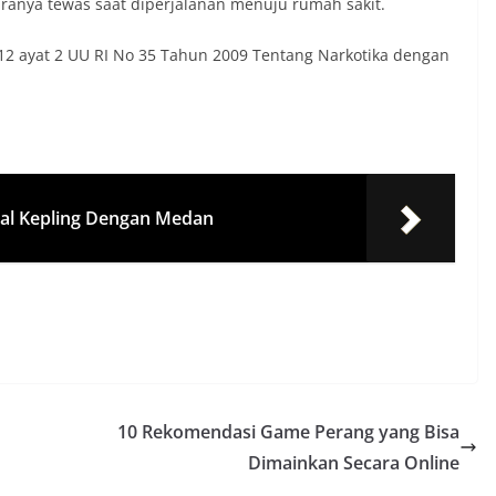
aranya tewas saat diperjalanan menuju rumah sakit.
 112 ayat 2 UU RI No 35 Tahun 2009 Tentang Narkotika dengan
oal Kepling Dengan Medan
10 Rekomendasi Game Perang yang Bisa
Dimainkan Secara Online