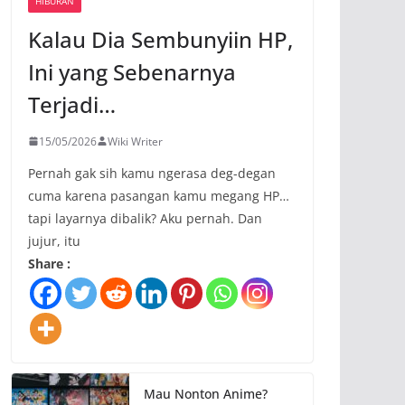
HIBURAN
Kalau Dia Sembunyiin HP,
Ini yang Sebenarnya
Terjadi…
15/05/2026
Wiki Writer
Pernah gak sih kamu ngerasa deg-degan
cuma karena pasangan kamu megang HP…
tapi layarnya dibalik? Aku pernah. Dan
jujur, itu
Share :
Mau Nonton Anime?