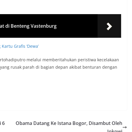
lat di Benteng Vastenburg
Kartu Grafis ‘Dewa’
ohadiputro melalui memberitahukan peristiwa kecelakaan
l yang rusak parah di bagian depan akibat benturan dengan
i 6
Obama Datang Ke Istana Bogor, Disambut Oleh
Jokowi