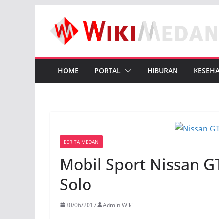
Skip
to
content
HOME
PORTAL
HIBURAN
KESEH
BERITA MEDAN
Mobil Sport Nissan G
Solo
30/06/2017
Admin Wiki