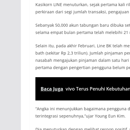
Kasikorn LINE menuturkan, sejak pertama kali ri
perkiraan dari segi jumlah transaksi, pengajua
Sebanyak 50,000 akun tabungan baru dibuka seti
selama empat bulan pertama telah melebihi 21 mil
Selain itu, pada akhir Februari, Line BK telah m
bath (sekitar Rp 2,3 triliun). Jumlah pinjaman pe
nasabah mengajukan pinjaman dalam satu hari 
pertama dengan pengertian pengguna belum p
Baca Juga
vivo Terus Penuhi Kebutuha
“Angka ini menunjukkan bagaimana pengguna di
terintegrasi sepenuhnya,”ujar Young Eun Kim.
Dia menuturkan dengan melihat respon positif,