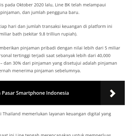
lis pada Oktober 2020 lalu, Line BK telah melampaui
n pinjaman, dan jumlah pengguna baru.
ap hari dan jumlah transaksi keuangan di platform ini
iar bath (sekitar 9,8 trilliun rupiah).
emberikan pinjaman pribadi dengan nilai lebih dari 5 miliar
rsonal tertinggi terjadi saat sebanyak lebih dari 40,000
– dan 30% dari pinjaman yang disetujui adalah pinjaman
ernah menerima pinjaman sebelumnya.
n Pasar Smartphone Indonesia
 Thailand memerlukan layanan keuangan digital yang
 saat ini Line tengah merencanakan untuk memperluas