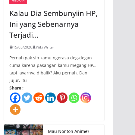
HIBURAN
Kalau Dia Sembunyiin HP,
Ini yang Sebenarnya
Terjadi…
15/05/2026
Wiki Writer
Pernah gak sih kamu ngerasa deg-degan
cuma karena pasangan kamu megang HP…
tapi layarnya dibalik? Aku pernah. Dan
jujur, itu
Share :
Mau Nonton Anime?