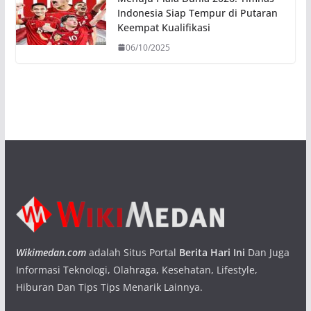
Indonesia Siap Tempur di Putaran
Keempat Kualifikasi
06/10/2025
Wikimedan.com
adalah Situs Portal
Berita Hari Ini
Dan Juga
Informasi Teknologi, Olahraga, Kesehatan, Lifestyle,
Hiburan Dan Tips Tips Menarik Lainnya.