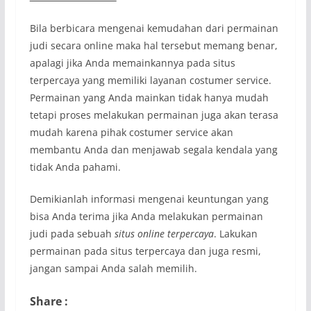
Bila berbicara mengenai kemudahan dari permainan
judi secara online maka hal tersebut memang benar,
apalagi jika Anda memainkannya pada situs
terpercaya yang memiliki layanan costumer service.
Permainan yang Anda mainkan tidak hanya mudah
tetapi proses melakukan permainan juga akan terasa
mudah karena pihak costumer service akan
membantu Anda dan menjawab segala kendala yang
tidak Anda pahami.
Demikianlah informasi mengenai keuntungan yang
bisa Anda terima jika Anda melakukan permainan
judi pada sebuah
situs online terpercaya
. Lakukan
permainan pada situs terpercaya dan juga resmi,
jangan sampai Anda salah memilih.
Share :