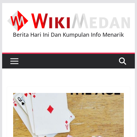
Skip
to
content
Berita Hari Ini Dan Kumpulan Info Menarik