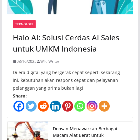
TEKNOLOGI
Halo AI: Solusi Cerdas AI Sales
untuk UMKM Indonesia
03/10/2025
Wiki Writer
Di era digital yang bergerak cepat seperti sekarang
ini, kebutuhan akan respons cepat dan pelayanan
pelanggan yang prima bukan lagi
Share :
Doosan Menawarkan Berbagai
Macam Alat Berat untuk