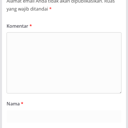
Alamat email Anda tidak akan dipublikasikan.
Ruas
yang wajib ditandai
*
Komentar
*
Nama
*