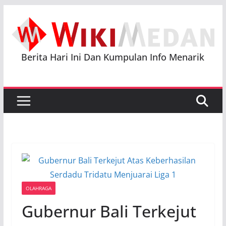
Skip
to
content
Berita Hari Ini Dan Kumpulan Info Menarik
OLAHRAGA
Gubernur Bali Terkejut