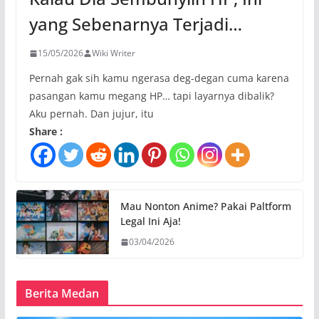
yang Sebenarnya Terjadi…
15/05/2026
Wiki Writer
Pernah gak sih kamu ngerasa deg-degan cuma karena
pasangan kamu megang HP… tapi layarnya dibalik?
Aku pernah. Dan jujur, itu
Share :
Mau Nonton Anime? Pakai Paltform
Legal Ini Aja!
03/04/2026
Berita Medan