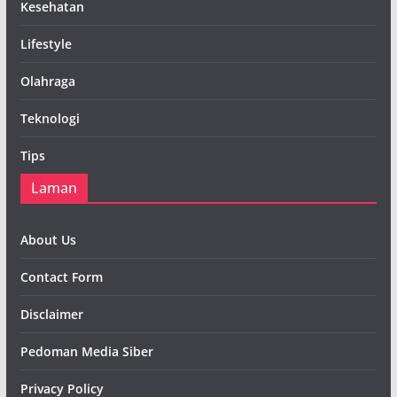
Kesehatan
Lifestyle
Olahraga
Teknologi
Tips
Laman
About Us
Contact Form
Disclaimer
Pedoman Media Siber
Privacy Policy