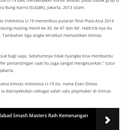
sia U-19 saat menaklukkan Korea Selatan pada babak grup G
ora Bung Karno (SUGBK), Jakarta, 2013 silam.
as Indonesia U-19 menembus putaran final Piala Asia 2014
asing-masing menit ke-30, ke-47 dan 84′. Hattrick-nya itu
. Tambahan tiga angka tersebut memastikan timnas
ial bagi saya. Sebelumnya tidak nyangka bisa membantu
fer pertandingan saat itu juga sangat mengesankan,” tutur
Jakarta.
rsama timnas Indonesia U-19 itu, nama Evan Dimas
Ia diproyeksikan sebagai salah satu playmaker di timnas
.
edabad Smash Masters Raih Kemenangan