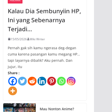
HIBURAN
Kalau Dia Sembunyiin HP,
Ini yang Sebenarnya
Terjadi…
15/05/2026
Wiki Writer
Pernah gak sih kamu ngerasa deg-degan
cuma karena pasangan kamu megang HP…
tapi layarnya dibalik? Aku pernah. Dan
jujur, itu
Share :
Mau Nonton Anime?