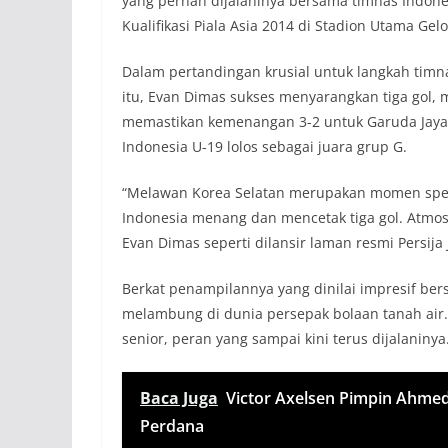
yang pernah dijalaninya bersama timnas Indone
Kualifikasi Piala Asia 2014 di Stadion Utama Gel
Dalam pertandingan krusial untuk langkah timn
itu, Evan Dimas sukses menyarangkan tiga gol, m
memastikan kemenangan 3-2 untuk Garuda Jaya
Indonesia U-19 lolos sebagai juara grup G.
“Melawan Korea Selatan merupakan momen spes
Indonesia menang dan mencetak tiga gol. Atmos
Evan Dimas seperti dilansir laman resmi Persija 
Berkat penampilannya yang dinilai impresif be
melambung di dunia persepak bolaan tanah air. 
senior, peran yang sampai kini terus dijalaninya
Baca Juga
Victor Axelsen Pimpin Ahm
Perdana