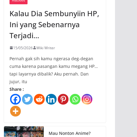
HIBURAN
Kalau Dia Sembunyiin HP,
Ini yang Sebenarnya
Terjadi…
15/05/2026
Wiki Writer
Pernah gak sih kamu ngerasa deg-degan
cuma karena pasangan kamu megang HP…
tapi layarnya dibalik? Aku pernah. Dan
jujur, itu
Share :
Mau Nonton Anime?