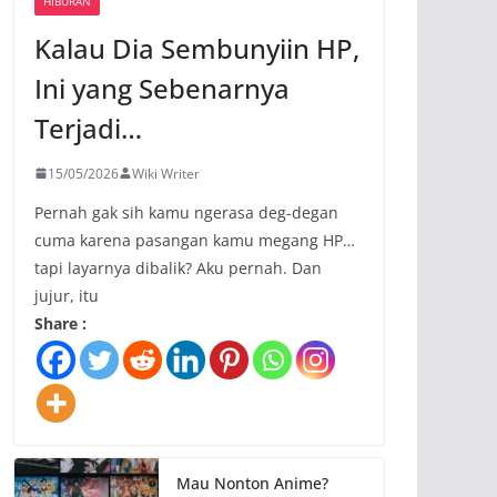
HIBURAN
Kalau Dia Sembunyiin HP,
Ini yang Sebenarnya
Terjadi…
15/05/2026
Wiki Writer
Pernah gak sih kamu ngerasa deg-degan
cuma karena pasangan kamu megang HP…
tapi layarnya dibalik? Aku pernah. Dan
jujur, itu
Share :
Mau Nonton Anime?