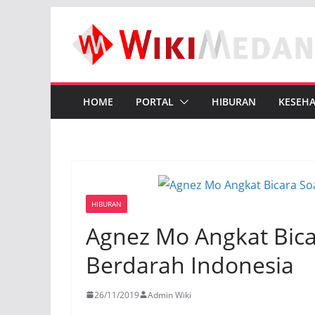
Skip
to
content
HOME
PORTAL
HIBURAN
KESEH
HIBURAN
Agnez Mo Angkat Bic
Berdarah Indonesia
26/11/2019
Admin Wiki