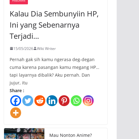
HIBURAN
Kalau Dia Sembunyiin HP,
Ini yang Sebenarnya
Terjadi…
15/05/2026
Wiki Writer
Pernah gak sih kamu ngerasa deg-degan
cuma karena pasangan kamu megang HP…
tapi layarnya dibalik? Aku pernah. Dan
jujur, itu
Share :
Mau Nonton Anime?