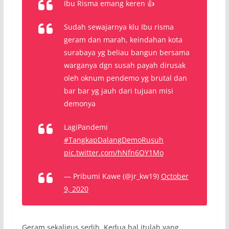
Ibu Risma emang keren 👍
Sudah sewajarnya klu Ibu risma
geram dan marah, keindahan kota
surabaya yg beliau bangun bersama
warganya dgn susah payah dirusak
oleh oknum pendemo yg brutal dan
bar bar yg jauh dari tujuan misi
demonya
LagiPandemi
#TangkapDalangDemoRusuh
pic.twitter.com/hNfn6OY1Mo
— Pribumi Kawe (@jr_kw19)
October
9, 2020
Geram sekaligus sedih. Kedua hal itulah yang