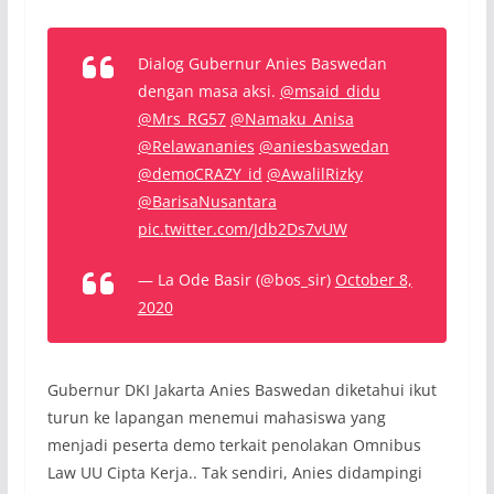
Dialog Gubernur Anies Baswedan
dengan masa aksi.
@msaid_didu
@Mrs_RG57
@Namaku_Anisa
@Relawananies
@aniesbaswedan
@demoCRAZY_id
@AwalilRizky
@BarisaNusantara
pic.twitter.com/Jdb2Ds7vUW
— La Ode Basir (@bos_sir)
October 8,
2020
Gubernur DKI Jakarta Anies Baswedan diketahui ikut
turun ke lapangan menemui mahasiswa yang
menjadi peserta demo terkait penolakan Omnibus
Law UU Cipta Kerja.. Tak sendiri, Anies didampingi