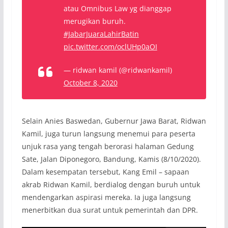
atau Omnibus Law yg dianggap
merugikan buruh.
#JabarJuaraLahirBatin
pic.twitter.com/oclUHp0aOI
— ridwan kamil (@ridwankamil)
October 8, 2020
Selain Anies Baswedan, Gubernur Jawa Barat, Ridwan
Kamil, juga turun langsung menemui para peserta
unjuk rasa yang tengah berorasi halaman Gedung
Sate, Jalan Diponegoro, Bandung, Kamis (8/10/2020).
Dalam kesempatan tersebut, Kang Emil – sapaan
akrab Ridwan Kamil, berdialog dengan buruh untuk
mendengarkan aspirasi mereka. Ia juga langsung
menerbitkan dua surat untuk pemerintah dan DPR.