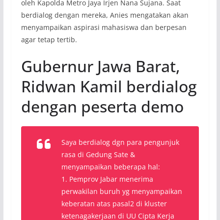
oleh Kapolda Metro Jaya Irjen Nana Sujana. Saat
berdialog dengan mereka, Anies mengatakan akan
menyampaikan aspirasi mahasiswa dan berpesan
agar tetap tertib.
Gubernur Jawa Barat,
Ridwan Kamil berdialog
dengan peserta demo
Saya berdialog dgn para pengunjuk
rasa di Gedung Sate &
menyampaikan beberapa hal:
1. Pemprov Jabar menerima
perwakilan buruh yg menyampaikan
keberatan atas pasal2 di kluster
ketenagakerjaan di UU Cipta Kerja