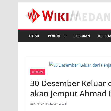
Skip
to
content
HOME
PORTAL
HIBURAN
KESEH
HIBURAN
30 Desember Keluar d
akan Jemput Ahmad 
27/12/2019
Admin Wiki