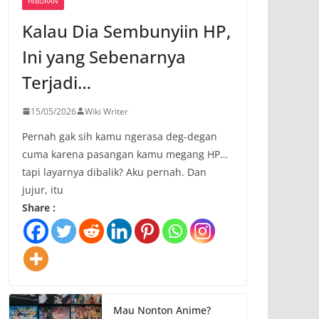
HIBURAN
Kalau Dia Sembunyiin HP,
Ini yang Sebenarnya
Terjadi…
15/05/2026
Wiki Writer
Pernah gak sih kamu ngerasa deg-degan
cuma karena pasangan kamu megang HP…
tapi layarnya dibalik? Aku pernah. Dan
jujur, itu
Share :
Mau Nonton Anime?