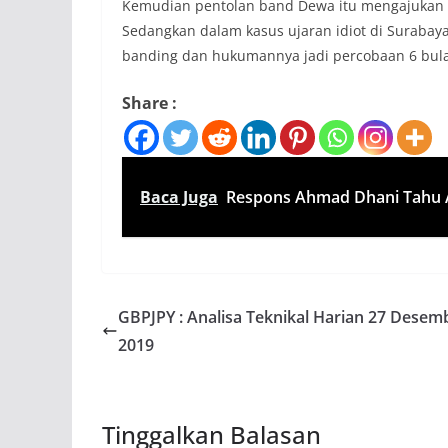
Kemudian pentolan band Dewa itu mengajukan 
Sedangkan dalam kasus ujaran idiot di Surabay
banding dan hukumannya jadi percobaan 6 bul
Share :
Baca Juga
Respons Ahmad Dhani Tahu A
GBPJPY : Analisa Teknikal Harian 27 Desem
2019
Tinggalkan Balasan