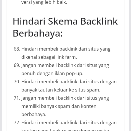
versi yang lebih baik.
Hindari Skema Backlink
Berbahaya:
Hindari membeli backlink dari situs yang
dikenal sebagai link farm.
Jangan membeli backlink dari situs yang
penuh dengan iklan pop-up.
Hindari membeli backlink dari situs dengan
banyak tautan keluar ke situs spam.
Jangan membeli backlink dari situs yang
memiliki banyak spam dan konten
berbahaya.
Hindari membeli backlink dari situs dengan
konten yang tidak relevan dengan niche