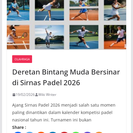
OLAHRAGA
Deretan Bintang Muda Bersinar
di Sirnas Padel 2026
19/02/2026
Wiki Writer
Ajang Sirnas Padel 2026 menjadi salah satu momen
paling dinantikan dalam kalender kompetisi padel
nasional tahun ini. Turnamen ini bukan
Share :