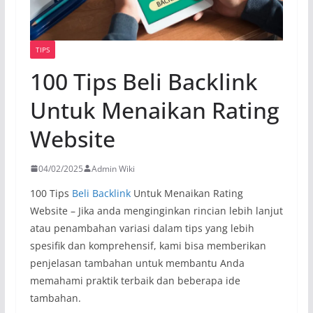
TIPS
100 Tips Beli Backlink
Untuk Menaikan Rating
Website
04/02/2025
Admin Wiki
100 Tips
Beli Backlink
Untuk Menaikan Rating
Website – Jika anda menginginkan rincian lebih lanjut
atau penambahan variasi dalam tips yang lebih
spesifik dan komprehensif, kami bisa memberikan
penjelasan tambahan untuk membantu Anda
memahami praktik terbaik dan beberapa ide
tambahan.