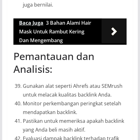
juga bernilai.
Baca Juga
3 Bahan Alami Hair
Mask Untuk Rambut Kering
Dan Mengembang
Pemantauan dan
Analisis:
Gunakan alat seperti Ahrefs atau SEMrush
untuk melacak kualitas backlink Anda.
Monitor perkembangan peringkat setelah
mendapatkan backlink.
Pastikan untuk memeriksa apakah backlink
yang Anda beli masih aktif.
Evaluasi dampak backlink terhadap trafik