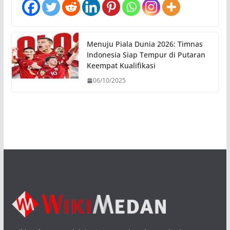
Menuju Piala Dunia 2026: Timnas
Indonesia Siap Tempur di Putaran
Keempat Kualifikasi
06/10/2025