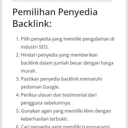
Pemilihan Penyedia
Backlink:
Pilih penyedia yang memiliki pengalaman di
industri SEO.
Hindari penyedia yang memberikan
backlink dalam jumlah besar dengan harga
murah.
Pastikan penyedia backlink mematuhi
pedoman Google.
Periksa ulasan dan testimonial dari
pengguna sebelumnya.
Gunakan agen yang memiliki klien dengan
keberhasilan terbukti.
Cari penyedia yang memiliki transparansi