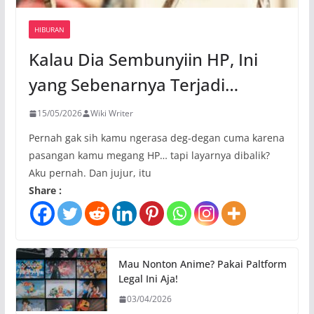
HIBURAN
Kalau Dia Sembunyiin HP, Ini
yang Sebenarnya Terjadi…
15/05/2026
Wiki Writer
Pernah gak sih kamu ngerasa deg-degan cuma karena
pasangan kamu megang HP… tapi layarnya dibalik?
Aku pernah. Dan jujur, itu
Share :
Mau Nonton Anime? Pakai Paltform
Legal Ini Aja!
03/04/2026