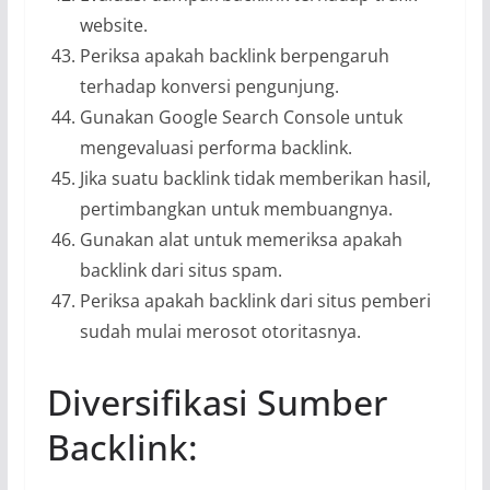
website.
Periksa apakah backlink berpengaruh
terhadap konversi pengunjung.
Gunakan Google Search Console untuk
mengevaluasi performa backlink.
Jika suatu backlink tidak memberikan hasil,
pertimbangkan untuk membuangnya.
Gunakan alat untuk memeriksa apakah
backlink dari situs spam.
Periksa apakah backlink dari situs pemberi
sudah mulai merosot otoritasnya.
Diversifikasi Sumber
Backlink: