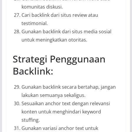
komunitas diskusi.
Cari backlink dari situs review atau
testimonial.
Gunakan backlink dari situs media sosial
untuk meningkatkan otoritas.
Strategi Penggunaan
Backlink:
Gunakan backlink secara bertahap, jangan
lakukan semuanya sekaligus.
Sesuaikan anchor text dengan relevansi
konten untuk menghindari keyword
stuffing.
Gunakan variasi anchor text untuk