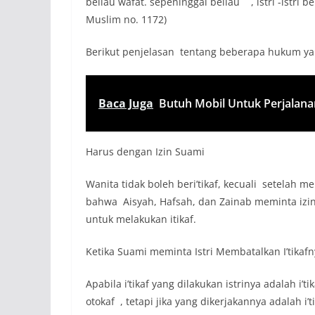
beliau wafat. sepeninggal beliau , istri -istri 
Muslim no. 1172)
Berikut penjelasan tentang beberapa hukum yang
Baca Juga
Butuh Mobil Untuk Perjalana
Harus dengan Izin Suami
Wanita tidak boleh beri’tikaf, kecuali setelah m
bahwa Aisyah, Hafsah, dan Zainab meminta izin 
untuk melakukan itikaf.
Ketika Suami meminta Istri Membatalkan I’tikaf
Apabila i’tikaf yang dilakukan istrinya adalah
otokaf , tetapi jika yang dikerjakannya adalah i’