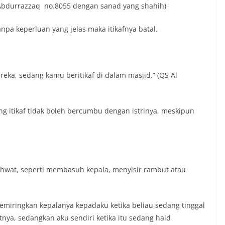
bdurrazzaq no.8055 dengan sanad yang shahih)
tanpa keperluan yang jelas maka itikafnya batal.
ka, sedang kamu beritikaf di dalam masjid.” (QS Al
g itikaf tidak boleh bercumbu dengan istrinya, meskipun
ahwat, seperti membasuh kepala, menyisir rambut atau
memiringkan kepalanya kepadaku ketika beliau sedang tinggal
utnya, sedangkan aku sendiri ketika itu sedang haid