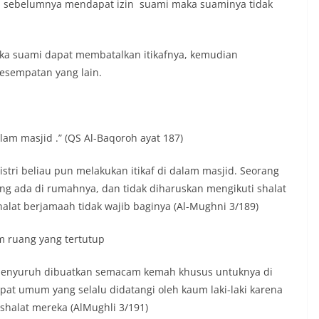
) dan sebelumnya mendapat izin suami maka suaminya tidak
maka suami dapat membatalkan itikafnya, kemudian
esempatan yang lain.
alam masjid .” (QS Al-Baqoroh ayat 187)
-istri beliau pun melakukan itikaf di dalam masjid. Seorang
ang ada di rumahnya, dan tidak diharuskan mengikuti shalat
lat berjamaah tidak wajib baginya (Al-Mughni 3/189)
m ruang yang tertutup
eka menyuruh dibuatkan semacam kemah khusus untuknya di
pat umum yang selalu didatangi oleh kaum laki-laki karena
halat mereka (AlMughli 3/191)