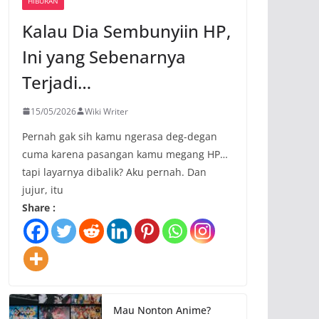
HIBURAN
Kalau Dia Sembunyiin HP,
Ini yang Sebenarnya
Terjadi…
15/05/2026
Wiki Writer
Pernah gak sih kamu ngerasa deg-degan
cuma karena pasangan kamu megang HP…
tapi layarnya dibalik? Aku pernah. Dan
jujur, itu
Share :
Mau Nonton Anime?