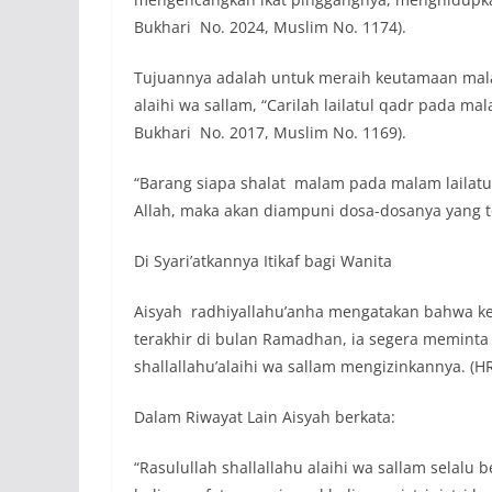
Bukhari No. 2024, Muslim No. 1174).
Tujuannya adalah untuk meraih keutamaan malam
alaihi wa sallam, “Carilah lailatul qadr pada ma
Bukhari No. 2017, Muslim No. 1169).
“Barang siapa shalat malam pada malam laila
Allah, maka akan diampuni dosa-dosanya yang te
Di Syari’atkannya Itikaf bagi Wanita
Aisyah radhiyallahu’anha mengatakan bahwa ke
terakhir di bulan Ramadhan, ia segera meminta i
shallallahu’alaihi wa sallam mengizinkannya. (
Dalam Riwayat Lain Aisyah berkata:
“Rasulullah shallallahu alaihi wa sallam selalu