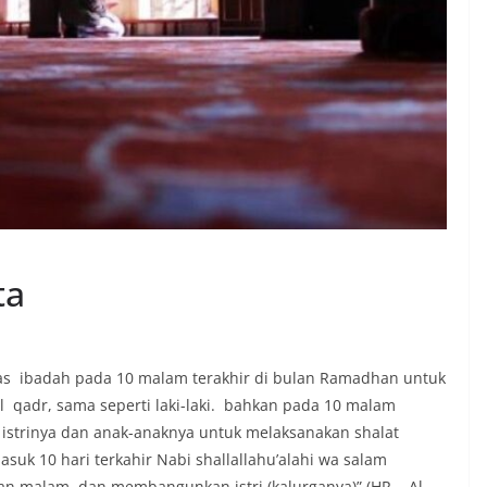
ta
tas ibadah pada 10 malam terakhir di bulan Ramadhan untuk
l qadr, sama seperti laki-laki. bahkan pada 10 malam
n istrinya dan anak-anaknya untuk melaksanakan shalat
asuk 10 hari terkahir Nabi shallallahu’alahi wa salam
n malam, dan membangunkan istri (kalurganya)” (HR Al-