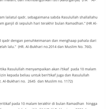
 lailatul qadr, sebagaimana sabda Rasulullah shallallahu
lam ganjil di sepuluh hari terakhir bulan Ramadhan.” (HR Al-
tul qadr dengan penuhkeimanan dan menghaap pahala dari
lah lalu.” (HR. Al-Bukhari no.2014 dan Muslim No. 760).
tika Rasulullah menyampaikan akan i’tikaf pada 10 malam
zin kepada beliau untuk beri’tikaf juga dan Rasulullah
HR. Al-Bukhari no. 2645 dan Muslim no. 1172)
 beritikaf pada 10 malam terakhir di bulan Ramadhan hingga