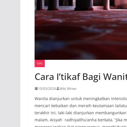
TIPS
Cara I’tikaf Bagi Wani
10/03/2026
Wiki Writer
Wanita dianjurkan untuk meningkatkan intensi
mencari kebaikan dan meraih keutamaan lailatu
terakhir ini, laki-laki dianjurkan membangunka
malam, Aisyah radhiyallhu’anha berkata, “Jika m
mengencangkan ikat pinggangnya, menghidupka