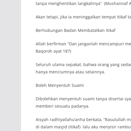
tanpa menghentikan langkahnya” (Mushannaf A
Akan tetapi, jika ia meninggalkan tempat itikaf 
Berhubungan Badan Membatalkan Itikaf
Allah berfirman “Dan janganlah mencampuri mere
Baqoroh ayat 187)
Seluruh ulama sepakat, bahwa orang yang sedan
hanya menciumnya atau selainnya.
Boleh Menyentuh Suami
Dibolehkan menyentuh suami tanpa disertai sy
memberi sesuatu padanya.
Aisyah radhiyallahu’anha berkata, “Rasulullah 
di dalam masjid (itikaf) lalu aku menyisir ramb