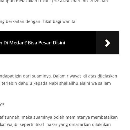
beliaupun melakukan i’tikaf ” (HR.Al-Bukhari no 2026 dan
 berkaitan dengan i’tikaf bagi wanita:
n Di Medan? Bisa Pesan Disini
endapat izin dari suaminya. Dalam riwayat di atas dijelaskan
terlebih dahulu kepada Nabi shallallhu alaihi wa sallam
nya
 i’tikaf sunnah, maka suaminya boleh memintanya membatalkan
tikaf wajib, seperti itikaf nazar yang dinazarkan dilakukan