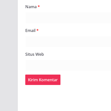
Nama
*
Email
*
Situs Web