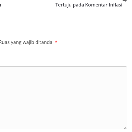
h
Tertuju pada Komentar Inflasi
Ruas yang wajib ditandai
*