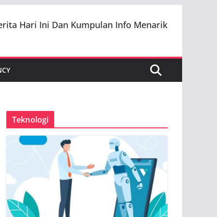
erita Hari Ini Dan Kumpulan Info Menarik
NCY
Teknologi