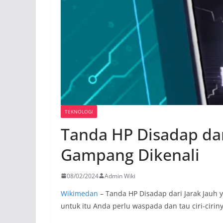
TEKNOLOGI
Tanda HP Disadap dar
Gampang Dikenali
08/02/2024
Admin Wiki
Wikimedan
– Tanda HP Disadap dari Jarak Jauh 
untuk itu Anda perlu waspada dan tau ciri-cirin