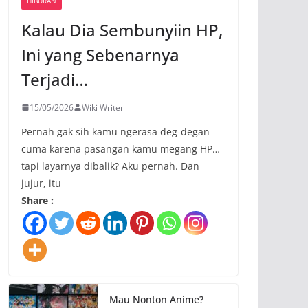
HIBURAN
Kalau Dia Sembunyiin HP,
Ini yang Sebenarnya
Terjadi…
15/05/2026
Wiki Writer
Pernah gak sih kamu ngerasa deg-degan
cuma karena pasangan kamu megang HP…
tapi layarnya dibalik? Aku pernah. Dan
jujur, itu
Share :
Mau Nonton Anime?