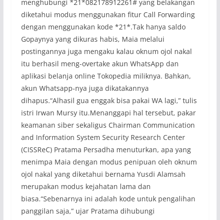
menghubungi *21*082178912261# yang belakangan
diketahui modus menggunakan fitur Call Forwarding
dengan menggunakan kode *21*.Tak hanya saldo
Gopaynya yang dikuras habis, Maia melalui
postingannya juga mengaku kalau oknum ojol nakal
itu berhasil meng-overtake akun WhatsApp dan
aplikasi belanja online Tokopedia miliknya. Bahkan,
akun Whatsapp-nya juga dikatakannya
dihapus.“Alhasil gua enggak bisa pakai WA lagi,” tulis
istri Irwan Mursy itu.Menanggapi hal tersebut, pakar
keamanan siber sekaligus Chairman Communication
and Information System Security Research Center
(CISSReC) Pratama Persadha menuturkan, apa yang
menimpa Maia dengan modus penipuan oleh oknum
ojol nakal yang diketahui bernama Yusdi Alamsah
merupakan modus kejahatan lama dan
biasa.“Sebenarnya ini adalah kode untuk pengalihan
panggilan saja,” ujar Pratama dihubungi