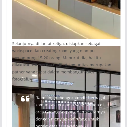
Selanjutnya di lantai ketiga, disiapkan sebagai
workspace dan creating room yang mampu
menampung 15-20 orang. Menurut dia, hal itu
dilakukan karena dia melihat komunitas merupakan
patner yang tepat dalam membangun ekosistem
fotografi.
“Kami ingin mengokomodir berbagai
komunitas terutama yang berada di
area Gading Serpong dan sekitarnya
dengan menyiapkan ruang untuk
beraktivitas,” ungkapnya.