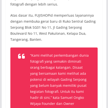
fotografi dengan lebih serius.
Atas dasar itu, FUJISHOPid memperluas layanannya
dengan membuka gerai baru di Ruko Sentral Gading
Serpong Blok SG01 No 11, Jl Gading Serpong
Boulevard No 11, West Pakulonan, Kelapa Dua,
Tangerang, Banten.
“Kami melihat perkembangan dunia
fotografi yang semakin diminati
orang berbagai kalangan. Disaat
yang bersamaan kami melihat ada
potensi di wilayah Gading Serpong
yang belum banyak memiliki pusat
kegiatan fotografi. Untuk itu kami
hadir di sini,” kata Samuel Ongko
Wijaya Founder dan Owner