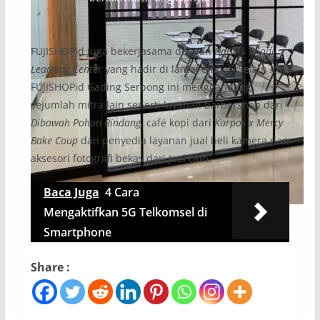
FUJISHOPid juga bekerjasama dengan
Darwis Triadi
Learning Center
yang hadir di lantai empat. Selain itu,
FUJISHOPid Gading Serpong ini menggandeng
sejumlah mitra lain seperti layanan barbershop dari
Dibawah Pohon Rindang
, café kopi dari
Karpos x Mercy
Bake Coup
dan penyedia layanan jual beli kamera dan
aksesori fotografi bekas dari Joel cam.
Baca Juga
4 Cara
Mengaktifkan 5G Telkomsel di
Smartphone
Share :