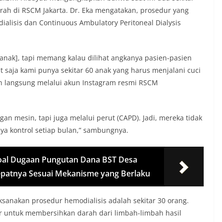
rah di RSCM Jakarta. Dr. Eka mengatakan, prosedur yang
ialisis dan Continuous Ambulatory Peritoneal Dialysis
anak], tapi memang kalau dilihat angkanya pasien-pasien
it saja kami punya sekitar 60 anak yang harus menjalani cuci
ran langsung melalui akun Instagram resmi RSCM
n mesin, tapi juga melalui perut (CAPD). Jadi, mereka tidak
nya kontrol setiap bulan,” sambungnya.
Soal Dugaan Pungutan Dana BST Desa
cepatnya Sesuai Mekanisme yang Berlaku
sanakan prosedur hemodialisis adalah sekitar 30 orang.
ur untuk membersihkan darah dari limbah-limbah hasil