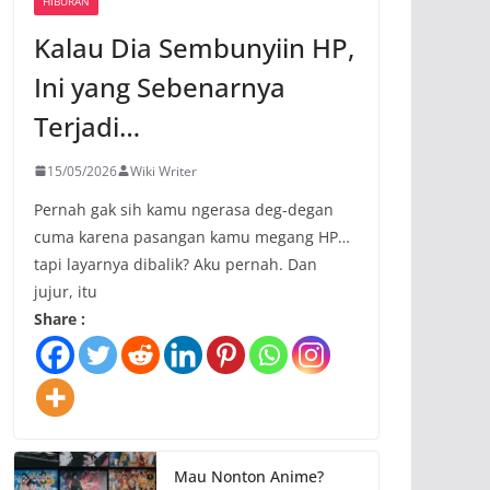
HIBURAN
Kalau Dia Sembunyiin HP,
Ini yang Sebenarnya
Terjadi…
15/05/2026
Wiki Writer
Pernah gak sih kamu ngerasa deg-degan
cuma karena pasangan kamu megang HP…
tapi layarnya dibalik? Aku pernah. Dan
jujur, itu
Share :
Mau Nonton Anime?