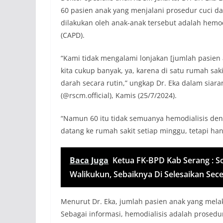
60 pasien anak yang menjalani prosedur cuci da
dilakukan oleh anak-anak tersebut adalah hemod
(CAPD).
“Kami tidak mengalami lonjakan [jumlah pasien 
kita cukup banyak, ya, karena di satu rumah sak
darah secara rutin,” ungkap Dr. Eka dalam sia
(@rscm.official), Kamis (25/7/2024).
“Namun 60 itu tidak semuanya hemodialisis denga
datang ke rumah sakit setiap minggu, tetapi ha
Baca Juga
Ketua FK-BPD Kab Serang : 
Walikukun, Sebaiknya Di Selesaikan Se
Menurut Dr. Eka, jumlah pasien anak yang melak
Sebagai informasi, hemodialisis adalah prosed