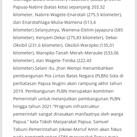
Papua)-Nabire (batas kota) sepanjang 203,32
kilometer, Nabire-Wagete-Enarotali (275,5 kilometer),
dan Enarotahlaga-Mulia-Wamena (513,4
kilometer).Selanjutnya, Wamena-Elelim-Jayapura (585
kilometer), Kenyam-Dekai (275,83 kilometer), Dekai-
Oksibil (231,6 kilometer), Oksibil-Waropko (135,01
kilometer), Waropko-Tanah Merah-Merauke (533,06
kilometer), dan Wagete-Timika (222,43
kilometer).Selain itu, Jhon Wempi menambahkan
pembangunan Pos Lintas Batas Negara (PLBN) Sota di
perbatasan Papua Nugini akan rampung akhir tahun
2019. Pembangunan PLBN merupakan komitmen
Pemerintah untuk melanjutkan pembangunan PLBN
hingga tahun 2021.”Program infrastruktur
pemerintah sangat dirasakan manfaatnya oleh warga
Papua,” kata Tokoh Masyarakat Papua, Samuel
Tabuni.Pemerintahan Jokowi-Ma’ruf Amin akan fokus
pada pengembangan SDM masyarakat Papua guna