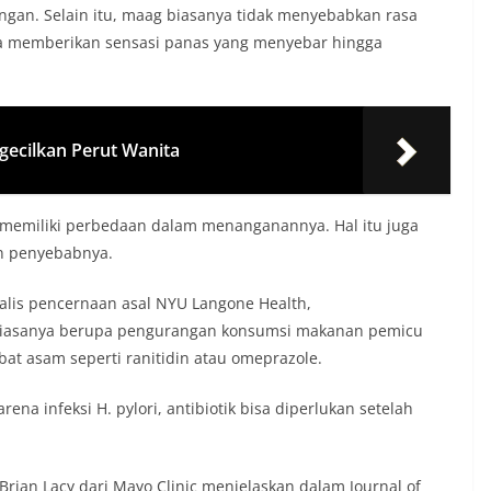
gan. Selain itu, maag biasanya tidak menyebabkan rasa
sa memberikan sensasi panas yang menyebar hingga
ecilkan Perut Wanita
 memiliki perbedaan dalam menanganannya. Hal itu juga
n penyebabnya.
ialis pencernaan asal NYU Langone Health,
biasanya berupa pengurangan konsumsi makanan pemicu
t asam seperti ranitidin atau omeprazole.
na infeksi H. pylori, antibiotik bisa diperlukan setelah
ian Lacy dari Mayo Clinic menjelaskan dalam Journal of