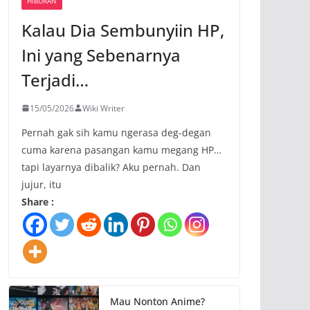
HIBURAN
Kalau Dia Sembunyiin HP,
Ini yang Sebenarnya
Terjadi…
15/05/2026
Wiki Writer
Pernah gak sih kamu ngerasa deg-degan
cuma karena pasangan kamu megang HP…
tapi layarnya dibalik? Aku pernah. Dan
jujur, itu
Share :
Mau Nonton Anime?