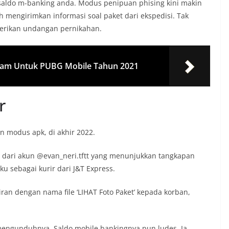
saldo m-banking anda. Modus penipuan phising kini makin
h mengirimkan informasi soal paket dari ekspedisi. Tak
berikan undangan pernikahan.
am Untuk PUBG Mobile Tahun 2021
r
n modus apk, di akhir 2022.
m dari akun @evan_neri.tftt yang menunjukkan tangkapan
 sebagai kurir dari J&T Express.
an dengan nama file ‘LIHAT Foto Paket’ kepada korban,
n mengunduhnya. Saldo mobile bankingnya pun ludes. Ia