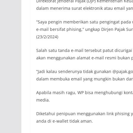
Direktorat Jenderal Pajak (DJP) Kementerian K
dalam menerima surat elektronik atau email yan
“Saya pengin memberikan satu pengingat pada wa
e-mail bersifat phising,” ungkap Dirjen Pajak S
(23/2/2024)
Salah satu tanda e-mail tersebut patut dicuriga
akan menggunakan alamat e-mail resmi bukan 
“Jadi kalau senderunya tidak gunakan @pajak.go.i
dalam membuka email yang mungkin bukan dari
Apabila masih ragu, WP bisa menghubungi kontak
media.
Diketahui penipuan menggunakan link phising y
anda di e-wallet tidak aman.