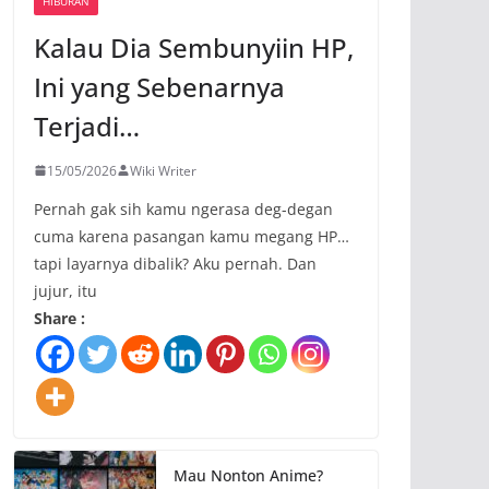
HIBURAN
Kalau Dia Sembunyiin HP,
Ini yang Sebenarnya
Terjadi…
15/05/2026
Wiki Writer
Pernah gak sih kamu ngerasa deg-degan
cuma karena pasangan kamu megang HP…
tapi layarnya dibalik? Aku pernah. Dan
jujur, itu
Share :
Mau Nonton Anime?