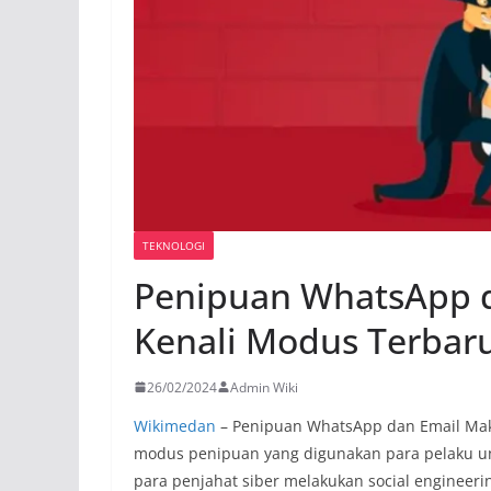
TEKNOLOGI
Penipuan WhatsApp d
Kenali Modus Terbar
26/02/2024
Admin Wiki
Wikimedan
– Penipuan WhatsApp dan Email Mak
modus penipuan yang digunakan para pelaku un
para penjahat siber melakukan social engineer