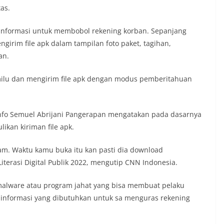
as.
 informasi untuk membobol rekening korban. Sepanjang
girim file apk dalam tampilan foto paket, tagihan,
an.
lu dan mengirim file apk dengan modus pemberitahuan
minfo Semuel Abrijani Pangerapan mengatakan pada dasarnya
kan kiriman file apk.
am. Waktu kamu buka itu kan pasti dia download
Literasi Digital Publik 2022, mengutip CNN Indonesia.
 malware atau program jahat yang bisa membuat pelaku
informasi yang dibutuhkan untuk sa menguras rekening