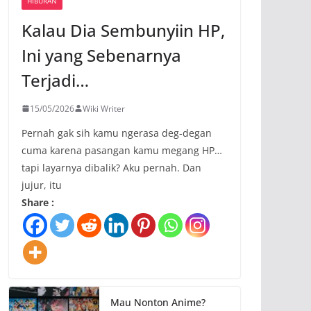
HIBURAN
Kalau Dia Sembunyiin HP,
Ini yang Sebenarnya
Terjadi…
15/05/2026
Wiki Writer
Pernah gak sih kamu ngerasa deg-degan
cuma karena pasangan kamu megang HP…
tapi layarnya dibalik? Aku pernah. Dan
jujur, itu
Share :
Mau Nonton Anime?