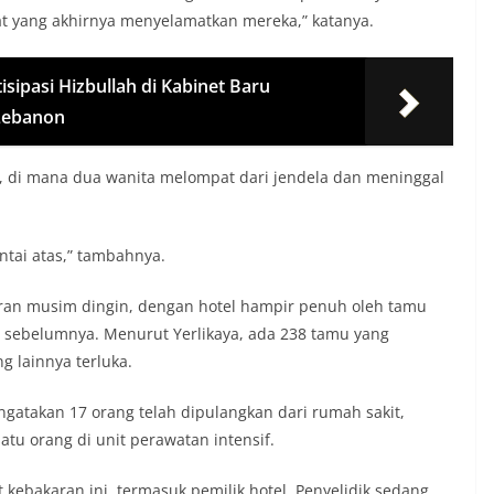
 yang akhirnya menyelamatkan mereka,” katanya.
tisipasi Hizbullah di Kabinet Baru
Lebanon
tas, di mana dua wanita melompat dari jendela dan meninggal
tai atas,” tambahnya.
buran musim dingin, dengan hotel hampir penuh oleh tamu
 sebelumnya. Menurut Yerlikaya, ada 238 tamu yang
g lainnya terluka.
gatakan 17 orang telah dipulangkan dari rumah sakit,
tu orang di unit perawatan intensif.
 kebakaran ini, termasuk pemilik hotel. Penyelidik sedang