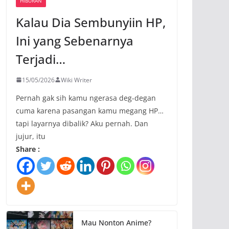
HIBURAN
Kalau Dia Sembunyiin HP,
Ini yang Sebenarnya
Terjadi…
15/05/2026
Wiki Writer
Pernah gak sih kamu ngerasa deg-degan
cuma karena pasangan kamu megang HP…
tapi layarnya dibalik? Aku pernah. Dan
jujur, itu
Share :
Mau Nonton Anime?