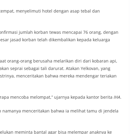
etempat, menyelimuti hotel dengan asap tebal dan
gonfirmasi jumlah korban tewas mencapai 76 orang, dengan
n besar jasad korban telah dikembalikan kepada keluarga
t orang-orang berusaha melarikan diri dari kobaran api,
an seprai sebagai tali darurat. Atakan Yelkovan, yang
ma istrinya, menceritakan bahwa mereka mendengar teriakan
erapa mencoba melompat,” ujarnya kepada kantor berita
IHA
.
n namanya menceritakan bahwa ia melihat tamu di jendela
pelukan meminta bantal agar bisa melempar anaknya ke