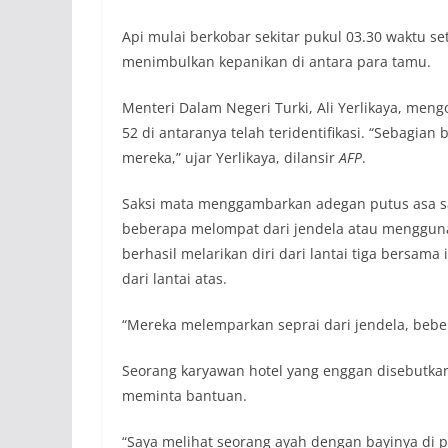
Api mulai berkobar sekitar pukul 03.30 waktu s
menimbulkan kepanikan di antara para tamu.
Menteri Dalam Negeri Turki, Ali Yerlikaya, men
52 di antaranya telah teridentifikasi. “Sebagia
mereka,” ujar Yerlikaya, dilansir
AFP
.
Saksi mata menggambarkan adegan putus asa saa
beberapa melompat dari jendela atau menggunak
berhasil melarikan diri dari lantai tiga bersa
dari lantai atas.
“Mereka melemparkan seprai dari jendela, beb
Seorang karyawan hotel yang enggan disebutka
meminta bantuan.
“Saya melihat seorang ayah dengan bayinya di 