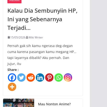
HIBURAN
Kalau Dia Sembunyiin HP,
Ini yang Sebenarnya
Terjadi…
15/05/2026
Wiki Writer
Pernah gak sih kamu ngerasa deg-degan
cuma karena pasangan kamu megang HP…
tapi layarnya dibalik? Aku pernah. Dan
jujur, itu
Share :
Mau Nonton Anime?