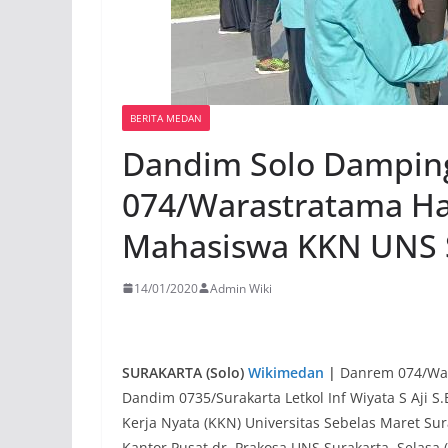
BERITA MEDAN
Dandim Solo Dampin
074/Warastratama Ha
Mahasiswa KKN UNS 
14/01/2020
Admin Wiki
SURAKARTA (Solo)
Wikimedan
|
Danrem 074/War
Dandim 0735/Surakarta Letkol Inf Wiyata S Aji
Kerja Nyata (KKN) Universitas Sebelas Maret Su
Kantor Pusat dr. Prakosa UNS Surakarta, Selasa 