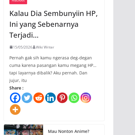
HIBURAN
Kalau Dia Sembunyiin HP,
Ini yang Sebenarnya
Terjadi…
15/05/2026
Wiki Writer
Pernah gak sih kamu ngerasa deg-degan
cuma karena pasangan kamu megang HP…
tapi layarnya dibalik? Aku pernah. Dan
jujur, itu
Share :
Mau Nonton Anime?