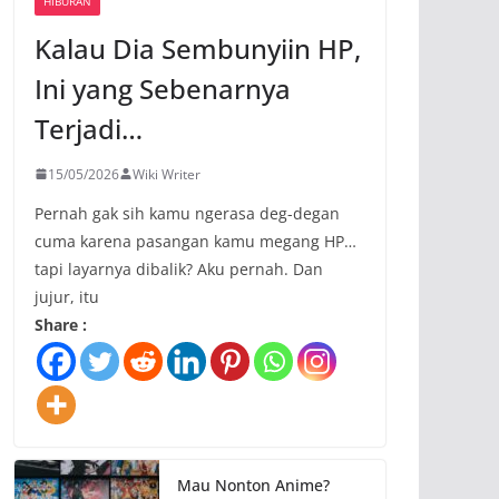
HIBURAN
Kalau Dia Sembunyiin HP,
Ini yang Sebenarnya
Terjadi…
15/05/2026
Wiki Writer
Pernah gak sih kamu ngerasa deg-degan
cuma karena pasangan kamu megang HP…
tapi layarnya dibalik? Aku pernah. Dan
jujur, itu
Share :
Mau Nonton Anime?