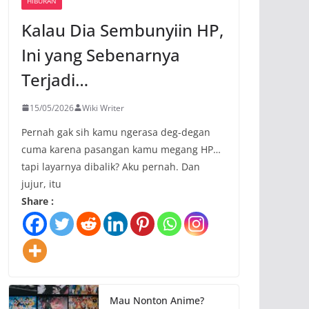
HIBURAN
Kalau Dia Sembunyiin HP,
Ini yang Sebenarnya
Terjadi…
15/05/2026
Wiki Writer
Pernah gak sih kamu ngerasa deg-degan
cuma karena pasangan kamu megang HP…
tapi layarnya dibalik? Aku pernah. Dan
jujur, itu
Share :
Mau Nonton Anime?