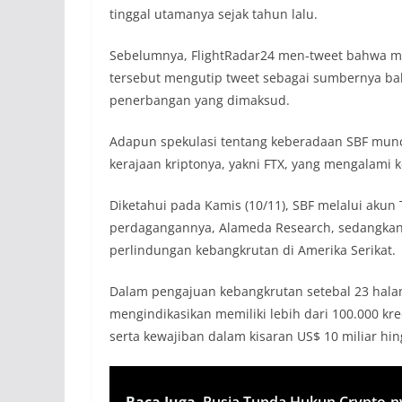
tinggal utamanya sejak tahun lalu.
Sebelumnya, FlightRadar24 men-tweet bahwa mili
tersebut mengutip tweet sebagai sumbernya ba
penerbangan yang dimaksud.
Adapun spekulasi tentang keberadaan SBF mun
kerajaan kriptonya, yakni FTX, yang mengalami 
Diketahui pada Kamis (10/11), SBF melalui ak
perdagangannya, Alameda Research, sedangkan 
perlindungan kebangkrutan di Amerika Serikat.
Dalam pengajuan kebangkrutan setebal 23 hal
mengindikasikan memiliki lebih dari 100.000 kred
serta kewajiban dalam kisaran US$ 10 miliar hin
Baca Juga
Rusia Tunda Hukun Crypto-nya