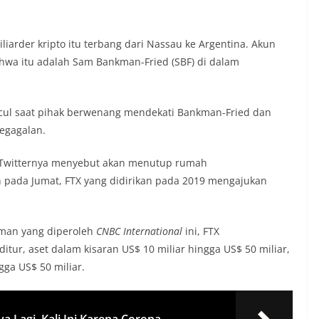
arder kripto itu terbang dari Nassau ke Argentina. Akun
hwa itu adalah Sam Bankman-Fried (SBF) di dalam
cul saat pihak berwenang mendekati Bankman-Fried dan
kegagalan.
un Twitternya menyebut akan menutup rumah
pada Jumat, FTX yang didirikan pada 2019 mengajukan
aman yang diperoleh
CNBC International
ini, FTX
itur, aset dalam kisaran US$ 10 miliar hingga US$ 50 miliar,
gga US$ 50 miliar.
 Lagi, Kali Ini Karena Corona