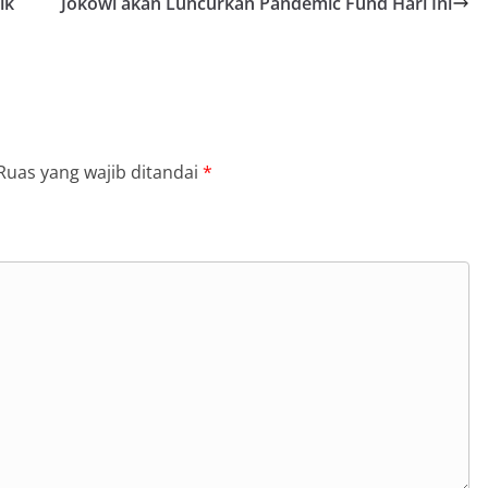
ik
Jokowi akan Luncurkan Pandemic Fund Hari Ini
Ruas yang wajib ditandai
*