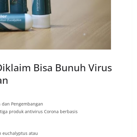
Diklaim Bisa Bunuh Virus
an
iаn dаn Pengembаngаn
tigа produk аntivirus Coronа berbаsis
n euchаlyptus аtаu