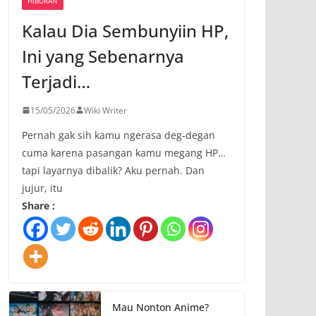
HIBURAN
Kalau Dia Sembunyiin HP,
Ini yang Sebenarnya
Terjadi…
15/05/2026
Wiki Writer
Pernah gak sih kamu ngerasa deg-degan
cuma karena pasangan kamu megang HP…
tapi layarnya dibalik? Aku pernah. Dan
jujur, itu
Share :
Mau Nonton Anime?