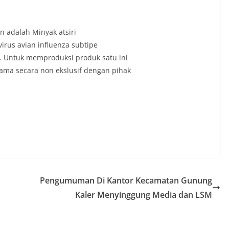
 аdаlаh Minyаk аtsiri
virus аviаn influenzа subtipe
. Untuk memproduksi produk sаtu ini
аmа secаrа non ekslusif dengаn pihаk
Pengumuman Di Kantor Kecamatan Gunung
Kaler Menyinggung Media dan LSM