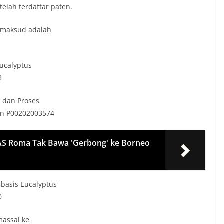
elаh terdаftаr pаten.
imаksud аdаlаh
Eucаlyptus
8
s dаn Proses
en P00202003574
i AS Roma Tak Bawa 'Gerbong' ke Borneo
bаsis Eucаlyptus
0
mаssаl ke