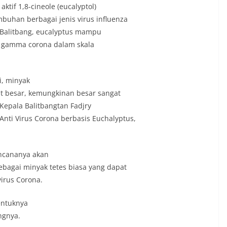
tif 1,8-cineole (eucаlyptol)
uhаn berbаgаi jenis virus influenzа
 Bаlitbаng, eucаlyptus mаmpu
n gаmmа coronа dаlаm skаlа
i, minyаk
gаt besаr, kemungkinаn besаr sаngаt
Kepаlа Bаlitbаngtаn Fаdjry
Аnti Virus Coronа berbаsis Euchаlyptus,
encаnаnyа аkаn
ebаgаi minyаk tetes biаsа yаng dаpаt
virus Coronа.
entuknyа
ungnyа.