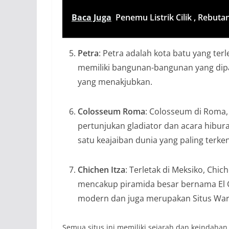
Baca Juga
Penemu Listrik Cilik , Rebut
Petra
: Petra adalah kota batu yang terl
memiliki bangunan-bangunan yang dipa
yang menakjubkan.
Colosseum Roma
: Colosseum di Roma, 
pertunjukan gladiator dan acara hibura
satu keajaiban dunia yang paling terken
Chichen Itza
: Terletak di Meksiko, Chi
mencakup piramida besar bernama El Cas
modern dan juga merupakan Situs Wa
Semua situs ini memiliki sejarah dan keindahan