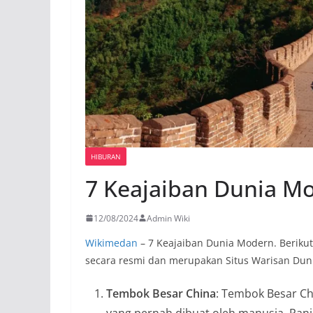
HIBURAN
7 Keajaiban Dunia M
12/08/2024
Admin Wiki
Wikimedan
– 7 Keajaiban Dunia Modern. Berikut
secara resmi dan merupakan Situs Warisan Du
Tembok Besar China
: Tembok Besar Ch
yang pernah dibuat oleh manusia. Pan