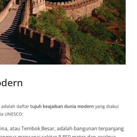
odern
 adalah daftar
tujuh keajaiban dunia modern
yang diakui
nia UNESCO:
ina, atau Tembok Besar, adalah bangunan terpanjang
jangnya mencapai sekitar 8.850 meter dan awalnya