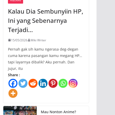
HIBURAN
Kalau Dia Sembunyiin HP,
Ini yang Sebenarnya
Terjadi…
15/05/2026
Wiki Writer
Pernah gak sih kamu ngerasa deg-degan
cuma karena pasangan kamu megang HP…
tapi layarnya dibalik? Aku pernah. Dan
jujur, itu
Share :
Mau Nonton Anime?