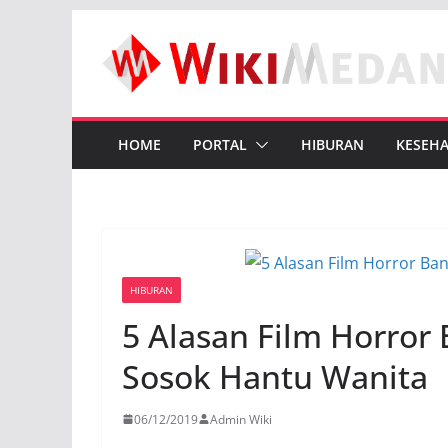
Skip
to
content
HOME
PORTAL
HIBURAN
KESEH
HIBURAN
5 Alasan Film Horro
Sosok Hantu Wanita
06/12/2019
Admin Wiki