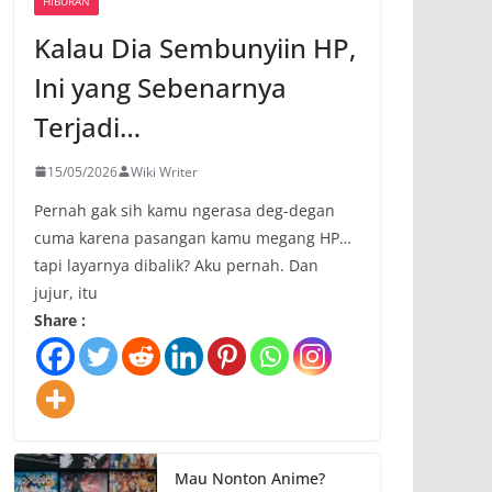
HIBURAN
Kalau Dia Sembunyiin HP,
Ini yang Sebenarnya
Terjadi…
15/05/2026
Wiki Writer
Pernah gak sih kamu ngerasa deg-degan
cuma karena pasangan kamu megang HP…
tapi layarnya dibalik? Aku pernah. Dan
jujur, itu
Share :
Mau Nonton Anime?