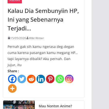
HIBURAN
Kalau Dia Sembunyiin HP,
Ini yang Sebenarnya
Terjadi…
15/05/2026
Wiki Writer
Pernah gak sih kamu ngerasa deg-degan
cuma karena pasangan kamu megang HP…
tapi layarnya dibalik? Aku pernah. Dan
jujur, itu
Share :
Mau Nonton Anime?